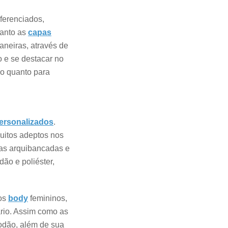
ferenciados,
tanto as
capas
neiras, através de
 e se destacar no
io quanto para
ersonalizados
.
uitos adeptos nos
 nas arquibancadas e
ão e poliéster,
os
body
femininos,
ário. Assim como as
odão, além de sua