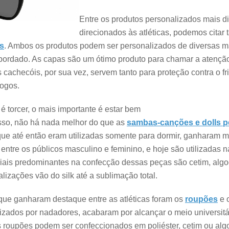
Entre os produtos personalizados mais di
direcionados às atléticas, podemos citar 
s
. Ambos os produtos podem ser personalizados de diversas ma
 bordado. As capas são um ótimo produto para chamar a atenção
 cachecóis, por sua vez, servem tanto para proteção contra o fr
jogos.
é torcer, o mais importante é estar bem
 isso, não há nada melhor do que as
sambas-canções e dolls p
que até então eram utilizadas somente para dormir, ganharam m
, entre os públicos masculino e feminino, e hoje são utilizadas
riais predominantes na confecção dessas peças são cetim, algod
izações vão do silk até a sublimação total.
que ganharam destaque entre as atléticas foram os
roupões
e 
ilizados por nadadores, acabaram por alcançar o meio universit
roupões podem ser confeccionados em poliéster, cetim ou alg