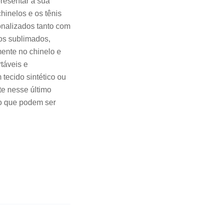
presentar a sua
chinelos e os tênis
nalizados tanto com
los sublimados,
mente no chinelo e
táveis e
m tecido sintético ou
te nesse último
to que podem ser