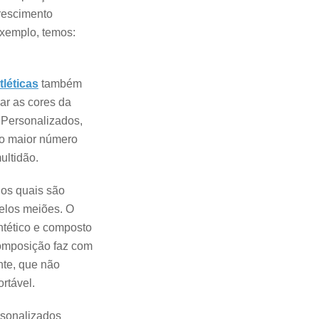
crescimento
exemplo, temos:
léticas
também
ar as cores da
s Personalizados,
, o maior número
ultidão.
 os quais são
elos meiões. O
ntético e composto
composição faz com
nte, que não
rtável.
rsonalizados