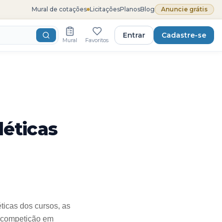
Mural de cotações
Licitações
Planos
Blog
Anuncie grátis
Entrar
Cadastre-se
Mural
Favoritos
léticas
ticas dos cursos, as
a competição em