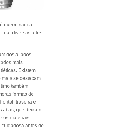
o é quem manda
criar diversas artes
m dos aliados
izados mais
tléticas. Existem
e mais se destacam
último também
meras formas de
ontal, traseira e
as abas, que deixam
e os materiais
 cuidadosa antes de