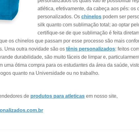
personalizados os quais vão te possibilitar re
atlética, efetivamente, da cabeça aos pés: os 
personalizados. Os
chinelos
podem ser perso
silk quanto com sublimação total; ao optar pe
certifique-se de que sublimação é feita direta
o que os chinelos que passam por esse processo são mais confor
. Uma outra novidade são os
tênis personalizados
: feitos co
ande durabilidade, são muito fáceis de limpar e, particularmen
m uma ótima compra para os estudantes da área da saúde, vis
 jogos quanto na Universidade ou no trabalho.
vendedores de
produtos para atleticas
em nosso site,
onalizados.com.br