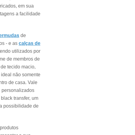
bricados, em sua
ntagens a facilidade
ermudas
de
s - e as
calças de
endo utilizados por
orme de membros de
 de tecido macio,
e ideal não somente
tro de casa. Vale
, personalizados
lack transfer, um
a possibilidade de
 produtos