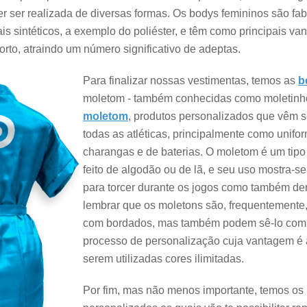
r ser realizada de diversas formas. Os bodys femininos são fa
is sintéticos, a exemplo do poliéster, e têm como principais va
rto, atraindo um número significativo de adeptas.
Para finalizar nossas vestimentas, temos as
b
moletom - também conhecidas como moletinho
moletom
, produtos personalizados que vêm s
todas as atléticas, principalmente como unif
charangas e de baterias. O moletom é um tipo
feito de algodão ou de lã, e seu uso mostra-s
para torcer durante os jogos como também den
lembrar que os moletons são, frequentemente
com bordados, mas também podem sê-lo com b
processo de personalização cuja vantagem é 
serem utilizadas cores ilimitadas.
Por fim, mas não menos importante, temos os