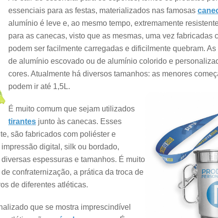
essenciais para as festas, materializados nas famosas
canec
alumínio é leve e, ao mesmo tempo, extremamente resistente,
para as canecas, visto que as mesmas, uma vez fabricadas c
podem ser facilmente carregadas e dificilmente quebram. A
de alumínio escovado ou de alumínio colorido e personaliz
cores. Atualmente há diversos tamanhos: as menores come
podem ir até 1,5L.
É muito comum que sejam utilizados
tirantes
junto às canecas. Esses
e, são fabricados com poliéster e
impressão digital, silk ou bordado,
 diversas espessuras e tamanhos. É muito
e confraternização, a prática da troca de
os de diferentes atléticas.
nalizado que se mostra imprescindível