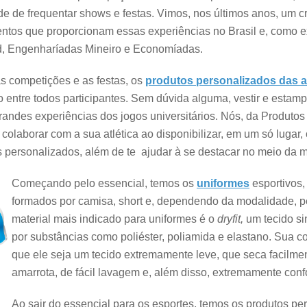
ade de frequentar shows e festas. Vimos, nos últimos anos, um 
ntos que proporcionam essas experiências no Brasil e, como 
 Engenharíadas Mineiro e Economíadas.
 competições e as festas, os
produtos personalizados das at
 entre todos participantes. Sem dúvida alguma, vestir e estamp
grandes experiências dos jogos universitários. Nós, da Produto
colaborar com a sua atlética ao disponibilizar, em um só lugar
s personalizados, além de te ajudar à se destacar no meio da m
Começando pelo essencial, temos os
uniformes
esportivos,
formados por camisa, short e, dependendo da modalidade, p
material mais indicado para uniformes é o
dryfit,
um tecido si
por substâncias como poliéster, poliamida e elastano. Sua 
que ele seja um tecido extremamente leve, que seca facilme
amarrota, de fácil lavagem e, além disso, extremamente confo
Ao sair do essencial para os esportes, temos os produtos pe