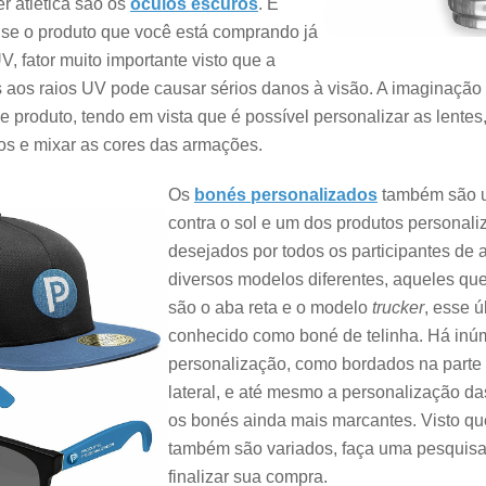
r atlética são os
óculos escuros
. É
 se o produto que você está comprando já
, fator muito importante visto que a
s aos raios UV pode causar sérios danos à visão. A imaginaçã
produto, tendo em vista que é possível personalizar as lentes, 
os e mixar as cores das armações.
Os
bonés personalizados
também são u
contra o sol e um dos produtos personal
desejados por todos os participantes de a
diversos modelos diferentes, aqueles qu
são o aba reta e o modelo
trucker
, esse 
conhecido como boné de telinha. Há inú
personalização, como bordados na parte fr
lateral, e até mesmo a personalização d
os bonés ainda mais marcantes. Visto qu
também são variados, faça uma pesquisa
finalizar sua compra.