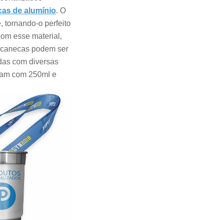
as de alumínio
. O
 tornando-o perfeito
om esse material,
s canecas podem ser
adas com diversas
çam com 250ml e