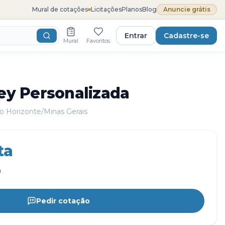
Mural de cotações
Licitações
Planos
Blog
Anuncie grátis
Entrar
Cadastre-se
Mural
Favoritos
ley Personalizada
o Horizonte/Minas Gerais
ta
0
Pedir cotação