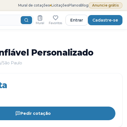
Mural de cotações
Licitações
Planos
Blog
Anuncie grátis
Entrar
Cadastre-se
Mural
Favoritos
nflável Personalizado
s/São Paulo
ta
Pedir cotação