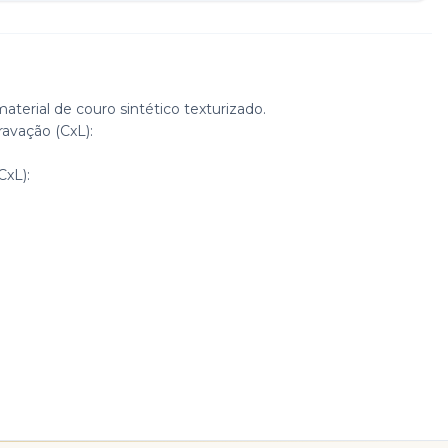
material de couro sintético texturizado.
avação (CxL):
CxL):