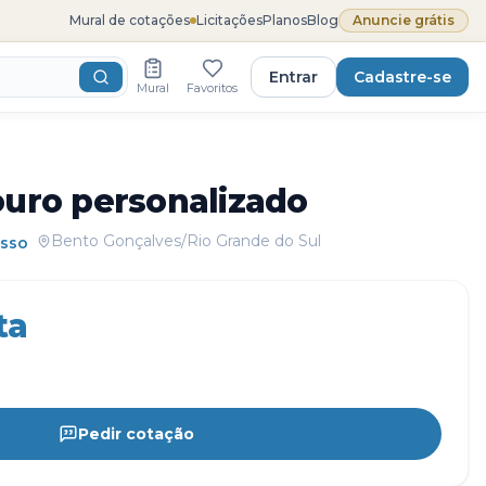
Mural de cotações
Licitações
Planos
Blog
Anuncie grátis
Entrar
Cadastre-se
Mural
Favoritos
ouro personalizado
Bento Gonçalves/Rio Grande do Sul
esso
ta
Pedir cotação