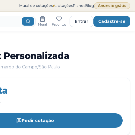
Mural de cotações
Licitações
Planos
Blog
Anuncie grátis
Entrar
Cadastre-se
Mural
Favoritos
t Personalizada
rnardo do Campo/São Paulo
ta
0
Pedir cotação