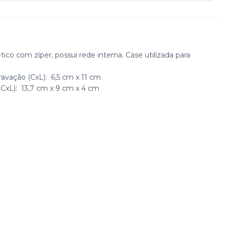
tico com zíper, possui rede interna. Case utilizada para
ravação
(CxL): 6,5 cm x 11 cm
CxL): 13,7 cm x 9 cm x 4 cm