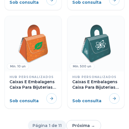
Sob consulta
Sob consulta
Mín.
10
un
Mín.
500
un
HUB PERSONALIZADOS
HUB PERSONALIZADOS
Caixas E Embalagens
Caixas E Embalagens
Caixa Para Bijuterias
Caixa Para Bijuterias
Couchê 275g
Couchê 300g
Sob consulta
Sob consulta
Página
1
de
11
Próxima →